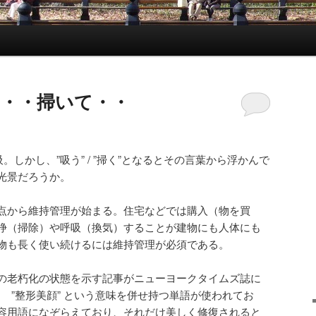
吸って・・掃いて・・
。しかし、”吸う” / ”掃く”となるとその言葉から浮かんで
光景だろうか。
点から維持管理が始まる。住宅などでは購入（物を買
浄（掃除）や呼吸（換気）することが建物にも人体にも
物も長く使い続けるには維持管理が必須である。
の老朽化の状態を示す記事がニューヨークタイムズ誌に
 という ”整形美顔” という意味を併せ持つ単語が使われてお
容用語になぞらえており、それだけ美しく修復されると