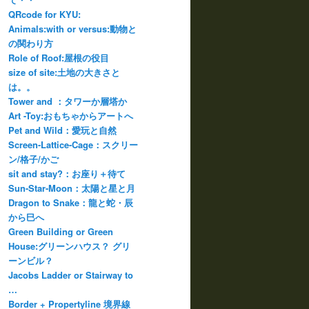
QRcode for KYU:
Animals:with or versus:動物と
の関わり方
Role of Roof:屋根の役目
size of site:土地の大きさと
は。。
Tower and ：タワーか層塔か
Art -Toy:おもちゃからアートへ
Pet and Wild：愛玩と自然
Screen-Lattice-Cage：スクリー
ン/格子/かご
sit and stay?：お座り＋待て
Sun-Star-Moon：太陽と星と月
Dragon to Snake：龍と蛇・辰
から巳へ
Green Building or Green
House:グリーンハウス？ グリ
ーンビル？
Jacobs Ladder or Stairway to
…
Border + Propertyline 境界線