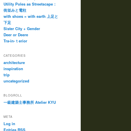
Utility Poles as Streetscape：
街並みと電柱
with shoes = with earth 上足と
下足
Sister City + Gender
Deer or Deere
Tra-in-ｔerior
CATEGORIES
architecture
inspiration
trip
uncategorized
BLOGROLL
一級建築士事務所 Atelier KYU
META
Log in
Entries
RSS