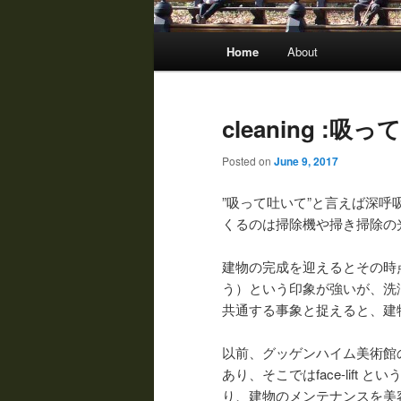
Main menu
Home
About
Skip to primary content
Skip to secondary content
cleaning :
Posted on
June 9, 2017
”吸って吐いて”と言えば深呼吸
くるのは掃除機や掃き掃除の
建物の完成を迎えるとその時
う）という印象が強いが、洗
共通する事象と捉えると、建
以前、グッゲンハイム美術館
あり、そこではface-lift
り、建物のメンテナンスを美