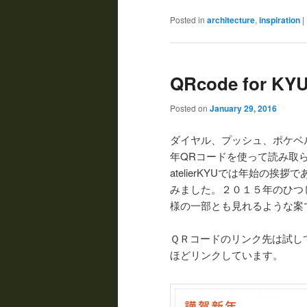
Posted in
architecture
,
inspiration
|
QRcode for KYU
Posted on
January 29, 2016
ダイヤル、プッシュ、ポケベ
年QRコードを使って読み取
atelierKYUでは年始の
みました。２０１５年のひつ
様の一部とも見れるような案
ＱＲコードのリンク先は試し
ほどリンクしています。