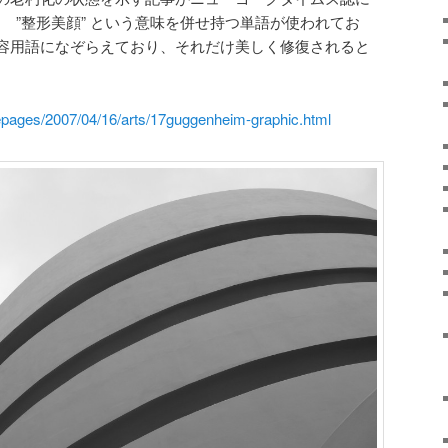
 という ”整形美顔” という意味を併せ持つ単語が使われてお
容用語になぞらえており、それだけ美しく修復されると
pages/2007/04/16/arts/17guggenheim-graphic.html