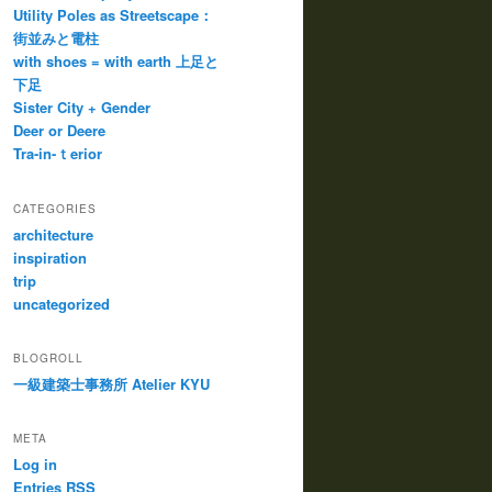
Utility Poles as Streetscape：
街並みと電柱
with shoes = with earth 上足と
下足
Sister City + Gender
Deer or Deere
Tra-in-ｔerior
CATEGORIES
architecture
inspiration
trip
uncategorized
BLOGROLL
一級建築士事務所 Atelier KYU
META
Log in
Entries
RSS