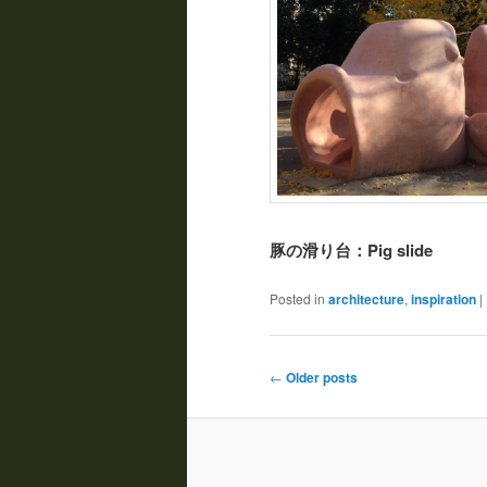
豚の滑り台：Pig slide
Posted in
architecture
,
inspiration
|
Post navigation
←
Older posts