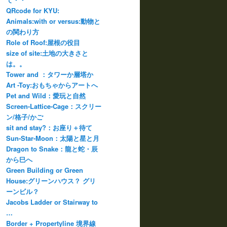
QRcode for KYU:
Animals:with or versus:動物と
の関わり方
Role of Roof:屋根の役目
size of site:土地の大きさと
は。。
Tower and ：タワーか層塔か
Art -Toy:おもちゃからアートへ
Pet and Wild：愛玩と自然
Screen-Lattice-Cage：スクリー
ン/格子/かご
sit and stay?：お座り＋待て
Sun-Star-Moon：太陽と星と月
Dragon to Snake：龍と蛇・辰
から巳へ
Green Building or Green
House:グリーンハウス？ グリ
ーンビル？
Jacobs Ladder or Stairway to
…
Border + Propertyline 境界線