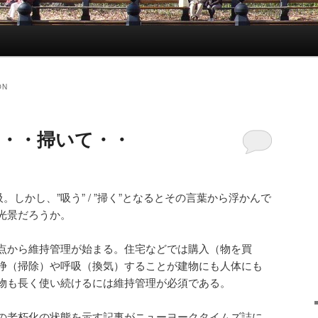
ON
吸って・・掃いて・・
。しかし、”吸う” / ”掃く”となるとその言葉から浮かんで
光景だろうか。
点から維持管理が始まる。住宅などでは購入（物を買
浄（掃除）や呼吸（換気）することが建物にも人体にも
物も長く使い続けるには維持管理が必須である。
の老朽化の状態を示す記事がニューヨークタイムズ誌に