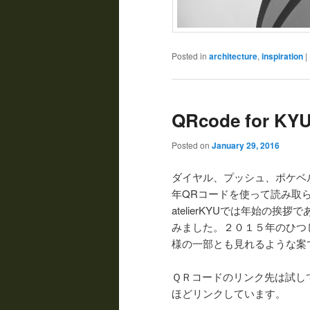
Posted in
architecture
,
inspiration
|
QRcode for KYU
Posted on
January 29, 2016
ダイヤル、プッシュ、ポケベ
年QRコードを使って読み取
atelierKYUでは年始の
みました。２０１５年のひつ
様の一部とも見れるような案
ＱＲコードのリンク先は試し
ほどリンクしています。