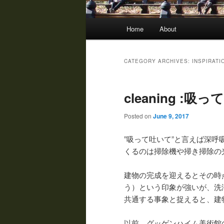
Main menu
Home
About
Skip to primary content
Skip to secondary content
CATEGORY ARCHIVES:
INSPIRATI
cleaning :
Posted on
June 9, 2017
”吸って吐いて”と言えば深呼吸
くるのは掃除機や掃き掃除の
建物の完成を迎えるとその時
う）という印象が強いが、洗
共通する事象と捉えると、建
以前、グッゲンハイム美術館