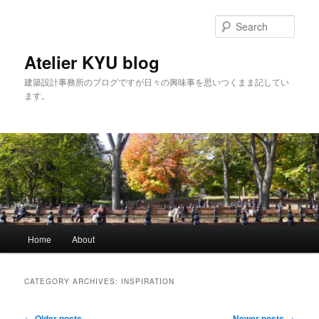
Sear
Atelier KYU blog
建築設計事務所のブログですが日々の興味事を思いつくまま記してい
ます。
Main menu
Home
About
Skip to primary content
Skip to secondary content
CATEGORY ARCHIVES:
INSPIRATION
Post navigation
←
Older posts
Newer posts
→