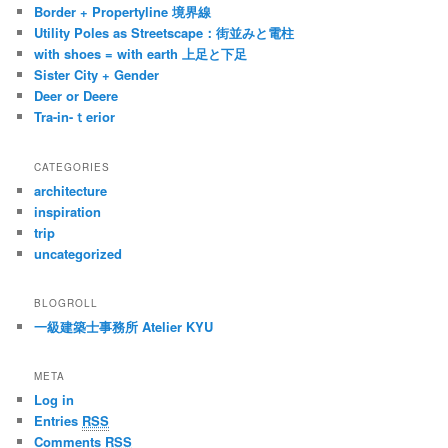
Border + Propertyline 境界線
Utility Poles as Streetscape：街並みと電柱
with shoes = with earth 上足と下足
Sister City + Gender
Deer or Deere
Tra-in-ｔerior
CATEGORIES
architecture
inspiration
trip
uncategorized
BLOGROLL
一級建築士事務所 Atelier KYU
META
Log in
Entries
RSS
Comments
RSS