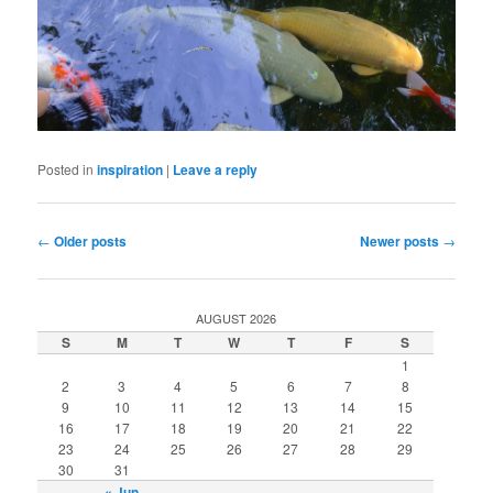
Posted in
inspiration
|
Leave a reply
Post navigation
←
Older posts
Newer posts
→
AUGUST 2026
S
M
T
W
T
F
S
1
2
3
4
5
6
7
8
9
10
11
12
13
14
15
16
17
18
19
20
21
22
23
24
25
26
27
28
29
30
31
« Jun