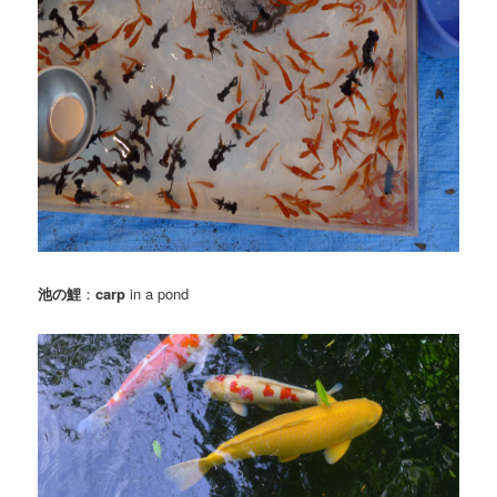
池の鯉
：
carp
in a pond